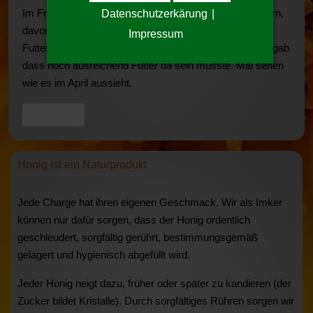
Im Frühjahr 2020 haben wir von 8 eingewinterten Völkern,
Datenschutzerkärung
|
davon drei Ableger einen Ableger verloren. Eine
Impressum
Futterkontrolle am 02.03. bei den leichtesten Völkern ergab
dass noch ausreichend Futter da sein müsste. Mal sehen
wie es im April aussieht.
Vorheriger Beitrag: Kontakt
Zurück
Honig ist ein Naturprodukt
Jede Charge hat ihren eigenen Geschmack. Wir als Imker
können nur dafür sorgen, dass der Honig ordentlich
geschleudert, sorgfältig gerührt, bestimmungsgemäß
gelagert und hygienisch abgefüllt wird.
Jeder Honig neigt dazu, früher oder später zu kandieren (der
Zucker bildet Kristalle). Durch sorgfältiges Rühren sorgen wir