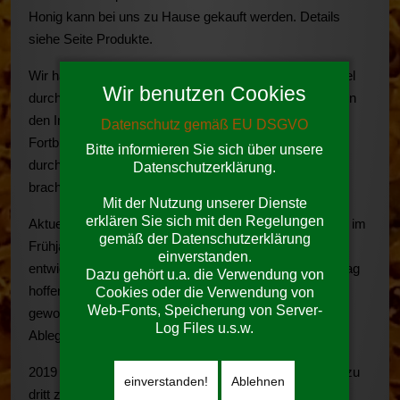
Honig kann bei uns zu Hause gekauft werden. Details
siehe Seite Produkte.
Wir halten uns ständig auf dem Laufenden. Zum Beispiel
Wir benutzen Cookies
durch das Lesen von Fachzeitschriften, den Besuch von
den Imker-Stammtischen und durch regelmäßige
Datenschutz gemäß EU DSGVO
Fortbildungen. Die letzte von uns besuchte Fortbildung,
Bitte informieren Sie sich über unsere
durchgeführt vom Landesverband Hessischer Imker,
Datenschutzerklärung.
brachte uns die Zucht von Königinnen näher.
Mit der Nutzung unserer Dienste
erklären Sie sich mit den Regelungen
Aktuell haben wir 6 Völker. Unser Ziel ist, in jedem Jahr im
gemäß der Datenschutzerklärung
Frühjahr mit vier Wirtschaftsvölkern (das sind gut
einverstanden.
entwickelte Völker, die auf einen ordentlichen Honigertrag
Dazu gehört u.a. die Verwendung von
hoffen lassen) zu starten., Tjaa. jetzt sind's doch mehr
Cookies oder die Verwendung von
Web-Fonts, Speicherung von Server-
geworden. Von 7 eingewinderten Völkern, davon drei
Log Files u.s.w.
Ableger, haben 6 den Winter überlebt.
2019 haben wir Zuwachs bekommen, Wir imkern jetzt zu
einverstanden!
Ablehnen
dritt zusammen mit Stefan!